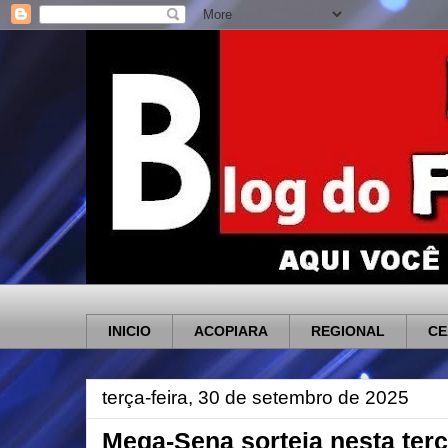
INICIO
ACOPIARA
REGIONAL
CE
terça-feira, 30 de setembro de 2025
Mega-Sena sorteia nesta terç