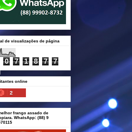
al de visualizações de página
0
7
1
8
7
7
itantes online
2
melhor frango assado de
piara. WhatsApp: (88) 9
570115