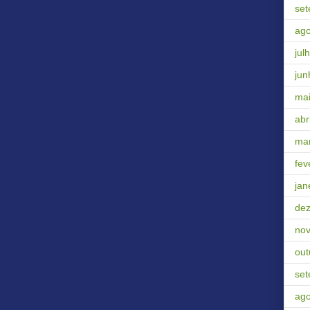
se
ago
jul
jun
ma
abri
ma
fev
jan
de
no
out
se
ago