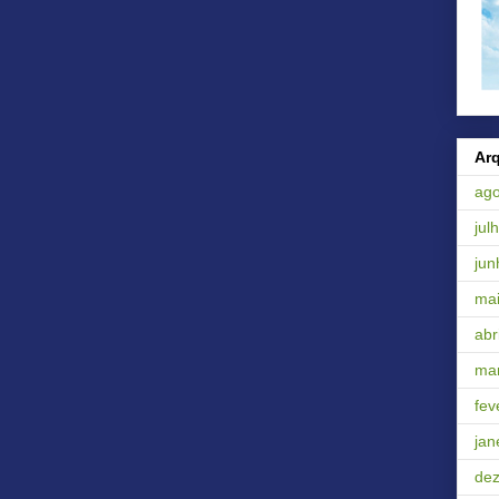
Ar
ago
jul
jun
ma
abri
ma
fev
jan
de