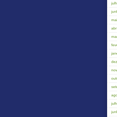
jul
jun
ma
abri
ma
fev
jan
de
no
out
se
ago
jul
jun