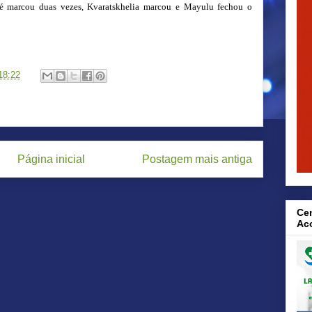
oué marcou duas vezes, Kvaratskhelia marcou e Mayulu fechou o
18:22
Página inicial
Postagem mais antiga
Cen
Ac