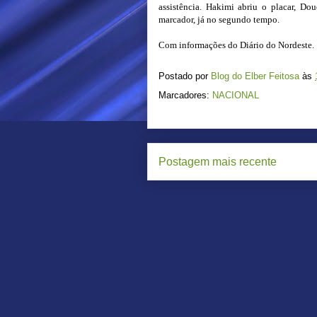
assistência. Hakimi abriu o placar, D
marcador, já no segundo tempo.
Com informações do Diário do Nordeste.
Postado por
Blog do Elber Feitosa
às
Marcadores:
NACIONAL
Postagem mais recente