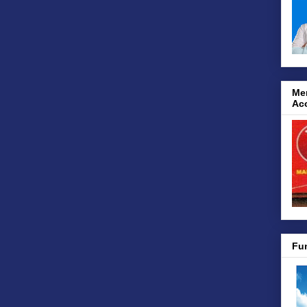
Me
Ac
Fu