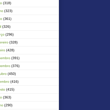
ho
(318)
ho
(323)
io
(361)
l
(326)
rço
(296)
ereiro
(328)
eiro
(428)
zembro
(391)
vembro
(376)
ubro
(450)
tembro
(416)
sto
(415)
ho
(363)
ho
(290)