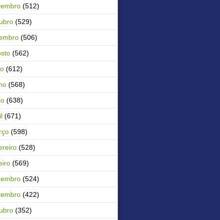
vembro
(512)
ubro
(529)
tembro
(506)
sto
(562)
ho
(612)
ho
(568)
io
(638)
l
(671)
rço
(598)
ereiro
(528)
eiro
(569)
zembro
(524)
vembro
(422)
ubro
(352)