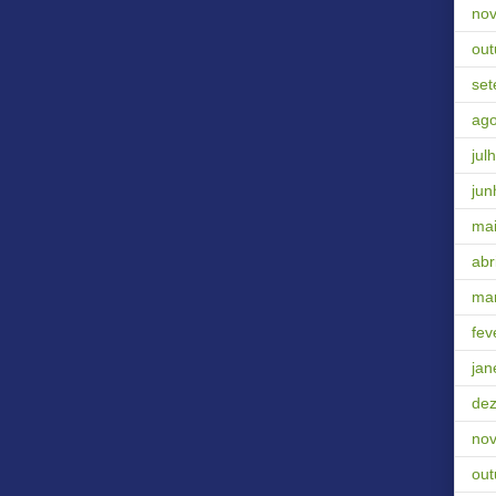
no
out
se
ago
jul
jun
ma
abri
ma
fev
jan
de
no
out