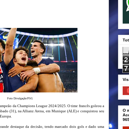
Tot
2
7
Vis
Foto Divulgação/PSG
 campeão da Champions League 2024/2025. O time francês goleou a
O 
 sábado (31), na Allianz Arena, em Munique (ALE) e conquistou seu
Aco
 Europa.
96
grande destaque da decisão, tendo marcado dois gols e dado uma