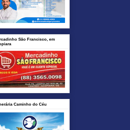
rcadinho São Francisco, em
opiara
nerária Caminho do Céu