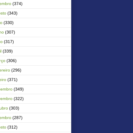
tembro
(374)
sto
(343)
ho
(330)
ho
(307)
io
(317)
l
(339)
rço
(306)
ereiro
(296)
eiro
(371)
zembro
(349)
vembro
(322)
ubro
(303)
tembro
(287)
sto
(312)