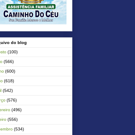
quivo do blog
sto
(100)
ho
(566)
ho
(600)
io
(618)
l
(542)
rço
(576)
ereiro
(496)
eiro
(556)
zembro
(534)